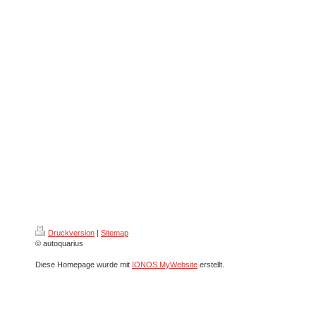
Druckversion
|
Sitemap
© autoquarius
Diese Homepage wurde mit
IONOS MyWebsite
erstellt.