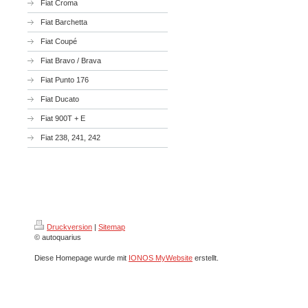
Fiat Croma
Fiat Barchetta
Fiat Coupé
Fiat Bravo / Brava
Fiat Punto 176
Fiat Ducato
Fiat 900T + E
Fiat 238, 241, 242
Druckversion
|
Sitemap
© autoquarius
Diese Homepage wurde mit
IONOS MyWebsite
erstellt.