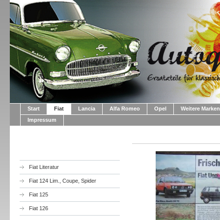
Start
Fiat
Lancia
Alfa Romeo
Opel
Weitere Marken
Impressum
Fiat Literatur
Fiat 124 Lim., Coupe, Spider
Fiat 125
Fiat 126