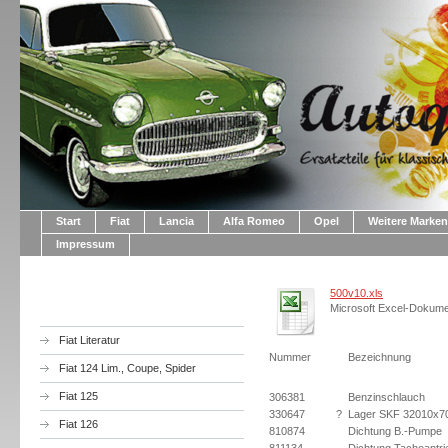
Start
Fiat
Lancia
Alfa Romeo
Opel
Weitere Marken
Impressum
500v10.xls
Microsoft Excel-Dokume
Fiat Literatur
Nummer
Bezeichnung
Fiat 124 Lim., Coupe, Spider
Fiat 125
306381
Benzinschlauch
330647
?
Lager SKF 32010x
Fiat 126
810874
Dichtung B.-Pumpe