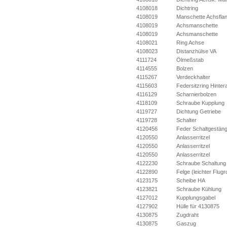
4108018
Dichtring
4108019
Manschette Achsfla
4108019
Achsmanschette
4108019
Achsmanschette
4108021
Ring Achse
4108023
Distanzhülse VA
4111724
Ölmeßstab
4114555
Bolzen
4115267
Verdeckhalter
4115603
Federsitzring Hinte
4116129
Scharnierbolzen
4118109
Schraube Kupplung
4119727
Dichtung Getriebe
4119728
Schalter
4120456
Feder Schaltgestän
4120550
Anlasserritzel
4120550
Anlasserritzel
4120550
Anlasserritzel
4122230
Schraube Schaltung
4122890
Felge (leichter Flugr
4123175
Scheibe HA
4123821
Schraube Kühlung
4127012
Kupplungsgabel
4127902
Hülle für 4130875
4130875
Zugdraht
4130875
Gaszug