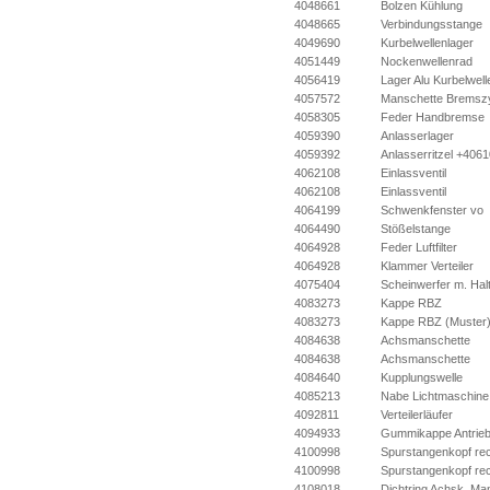
4048661
Bolzen Kühlung
4048665
Verbindungsstange
4049690
Kurbelwellenlager
4051449
Nockenwellenrad
4056419
Lager Alu Kurbelwell
4057572
Manschette Bremszy
4058305
Feder Handbremse
4059390
Anlasserlager
4059392
Anlasserritzel +406
4062108
Einlassventil
4062108
Einlassventil
4064199
Schwenkfenster vo
4064490
Stößelstange
4064928
Feder Luftfilter
4064928
Klammer Verteiler
4075404
Scheinwerfer m. Hal
4083273
Kappe RBZ
4083273
Kappe RBZ (Muster
4084638
Achsmanschette
4084638
Achsmanschette
4084640
Kupplungswelle
4085213
Nabe Lichtmaschine
4092811
Verteilerläufer
4094933
Gummikappe Antrie
4100998
Spurstangenkopf re
4100998
Spurstangenkopf re
4108018
Dichtring Achsk. Ma