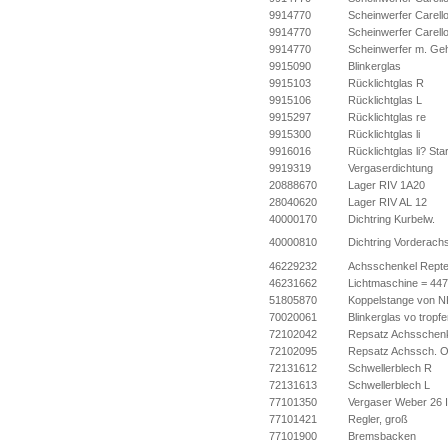
9914770
Scheinwerfer Carell
9914770
Scheinwerfer Carell
9914770
Scheinwerfer m. Ge
9915090
Blinkerglas
9915103
Rücklichtglas R
9915106
Rücklichtglas L
9915297
Rücklichtglas re
9915300
Rücklichtglas li
9916016
Rücklichtglas li? Sta
9919319
Vergaserdichtung
20888670
Lager RIV 1A20
28040620
Lager RIV AL 12
40000170
Dichtring Kurbelw.
40000810
Dichtring Vorderach
46229232
Achsschenkel Repte
46231662
Lichtmaschine = 44
51805870
Koppelstange von N
70020061
Blinkerglas vo tropf
72102042
Repsatz Achsschen
72102095
Repsatz Achssch. O
72131612
Schwellerblech R
72131613
Schwellerblech L
77101350
Vergaser Weber 26 
77101421
Regler, groß
77101900
Bremsbacken