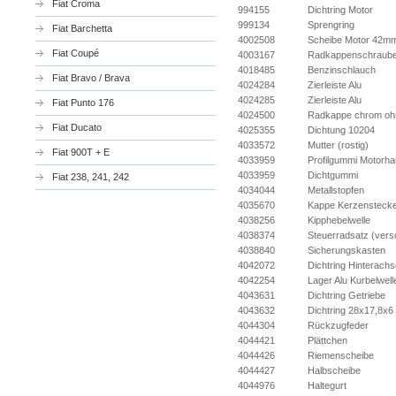
Fiat Croma
994155
Dichtring Motor
999134
Sprengring
Fiat Barchetta
4002508
Scheibe Motor 42m
Fiat Coupé
4003167
Radkappenschraub
4018485
Benzinschlauch
Fiat Bravo / Brava
4024284
Zierleiste Alu
4024285
Zierleiste Alu
Fiat Punto 176
4024500
Radkappe chrom o
Fiat Ducato
4025355
Dichtung 10204
4033572
Mutter (rostig)
Fiat 900T + E
4033959
Profilgummi Motorh
4033959
Dichtgummi
Fiat 238, 241, 242
4034044
Metallstopfen
4035670
Kappe Kerzensteck
4038256
Kipphebelwelle
4038374
Steuerradsatz (vers
4038840
Sicherungskasten
4042072
Dichtring Hinterachs
4042254
Lager Alu Kurbelwell
4043631
Dichtring Getriebe
4043632
Dichtring 28x17,8x6
4044304
Rückzugfeder
4044421
Plättchen
4044426
Riemenscheibe
4044427
Halbscheibe
4044976
Haltegurt