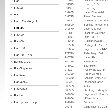
811134
Dichtung Tachoantri
Fiat 127
891319
Feder (B1L5)
Fiat 128
891327
Federring
891605
Lager Differential
Fiat 131
891725
Feder Bremse H
899497
Scheibe Achsschenk
Fiat 132 und Argenta
899500
Scheibe Achsschenk
Fiat 500
969870
Lager Getriebe
970814
Dichtung Getriebe
Fiat 600
971100
Ring (B1K5)
971290
Kupplungswelle
Fiat 850
972536
Radlager H RIV 01/
Fiat 1100
975664
Lager Getriebe RIV
977790
Faltenbalg L 302
Fiat 1300 - 2300
985778
Lager Fiat
985778
Radlager V
Bertone X 1/9
986091
Silentblock
Fiat Cinquecento
986127
Pedalwelle 119mm
986339
Feder Bremse H
Fiat Ritmo
986340
Scheibe Bremse V
Fiat Regata
986377
Radnabenkappe
986553
Achse
Fiat Panda
986965
Dichtung Kurbelgeh.
987006
Lagerschale Satz st
Fiat Uno
987056
Hülse Motor
Fiat Tipo und Tempra
987090
Dichtung
992767
Gummibuchse Getr.