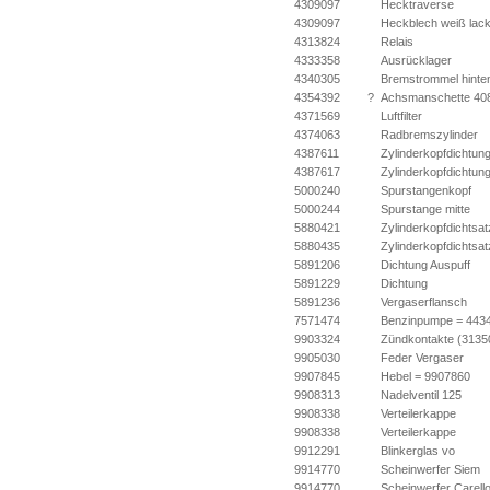
4309097
Hecktraverse
4309097
Heckblech weiß lack
4313824
Relais
4333358
Ausrücklager
4340305
Bremstrommel hinte
4354392
?
Achsmanschette 40
4371569
Luftfilter
4374063
Radbremszylinder
4387611
Zylinderkopfdichtun
4387617
Zylinderkopfdichtun
5000240
Spurstangenkopf
5000244
Spurstange mitte
5880421
Zylinderkopfdichtsat
5880435
Zylinderkopfdichtsat
5891206
Dichtung Auspuff
5891229
Dichtung
5891236
Vergaserflansch
7571474
Benzinpumpe = 443
9903324
Zündkontakte (3135
9905030
Feder Vergaser
9907845
Hebel = 9907860
9908313
Nadelventil 125
9908338
Verteilerkappe
9908338
Verteilerkappe
9912291
Blinkerglas vo
9914770
Scheinwerfer Siem
9914770
Scheinwerfer Carell