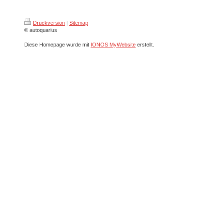
Druckversion
|
Sitemap
© autoquarius
Diese Homepage wurde mit
IONOS MyWebsite
erstellt.