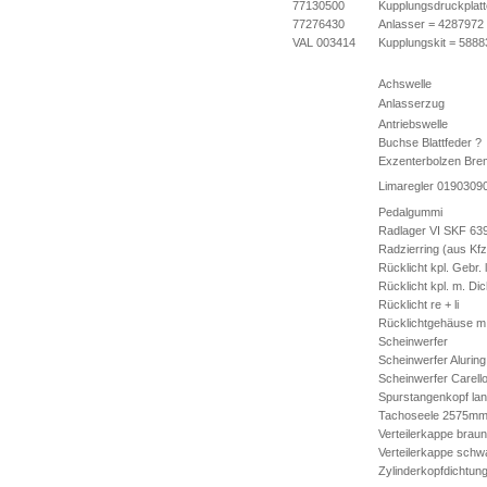
77130500
Kupplungsdruckplatt
77276430
Anlasser = 4287972
VAL 003414
Kupplungskit = 588
Achswelle
Anlasserzug
Antriebswelle
Buchse Blattfeder ?
Exzenterbolzen Bre
Limaregler 0190309
Pedalgummi
Radlager VI SKF 63
Radzierring (aus Kf
Rücklicht kpl. Gebr. 
Rücklicht kpl. m. Di
Rücklicht re + li
Rücklichtgehäuse m
Scheinwerfer
Scheinwerfer Aluring
Scheinwerfer Carell
Spurstangenkopf la
Tachoseele 2575m
Verteilerkappe braun
Verteilerkappe schw
Zylinderkopfdichtun