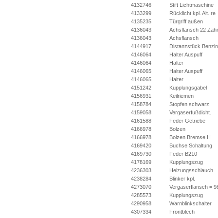
4132746
Stift Lichtmaschine
4133299
Rücklicht kpl. Alt. re
4135235
Türgriff außen
4136043
Achsflansch 22 Zäh
4136043
Achsflansch
4144917
Distanzstück Benzi
4146064
Halter Auspuff
4146064
Halter
4146065
Halter Auspuff
4146065
Halter
4151242
Kupplungsgabel
4156931
Keilriemen
4158784
Stopfen schwarz
4159058
Vergaserfußdicht.
4161588
Feder Getriebe
4166978
Bolzen
4166978
Bolzen Bremse H
4169420
Buchse Schaltung
4169730
Feder B210
4178169
Kupplungszug
4236303
Heizungsschlauch
4238284
Blinker kpl.
4273070
Vergaserflansch = 
4285573
Kupplungszug
4290958
Warnblinkschalter
4307334
Frontblech