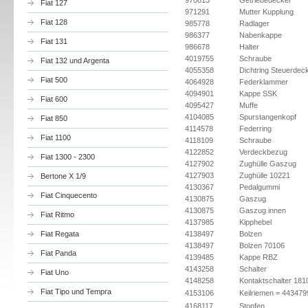
970813
Getriebedeckel
Fiat 127
971291
Mutter Kupplung
Fiat 128
985778
Radlager
986377
Nabenkappe
Fiat 131
986678
Halter
4019755
Schraube
Fiat 132 und Argenta
4055358
Dichtring Steuerdeck
Fiat 500
4064928
Federklammer
4094901
Kappe SSK
Fiat 600
4095427
Muffe
4104085
Spurstangenkopf
Fiat 850
4114578
Federring
Fiat 1100
4118109
Schraube
4122852
Verdeckbezug
Fiat 1300 - 2300
4127902
Zughülle Gaszug
4127903
Zughülle 10221
Bertone X 1/9
4130367
Pedalgummi
Fiat Cinquecento
4130875
Gaszug
4130875
Gaszug innen
Fiat Ritmo
4137985
Kipphebel
Fiat Regata
4138497
Bolzen
4138497
Bolzen 70106
Fiat Panda
4139485
Kappe RBZ
4143258
Schalter
Fiat Uno
4148258
Kontaktschalter 181
Fiat Tipo und Tempra
4153106
Keilriemen = 443479
4168117
Stopfen