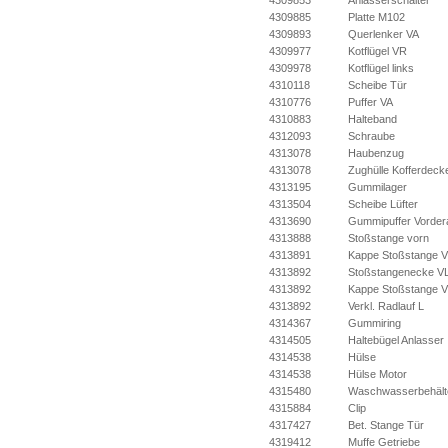
4309853
Anlasserschalter
4309885
Platte M102
4309893
Querlenker VA
4309977
Kotflügel VR
4309978
Kotflügel links
4310118
Scheibe Tür
4310776
Puffer VA
4310883
Halteband
4312093
Schraube
4313078
Haubenzug
4313078
Zughülle Kofferdecke
4313195
Gummilager
4313504
Scheibe Lüfter
4313690
Gummipuffer Vorde
4313888
Stoßstange vorn
4313891
Kappe Stoßstange 
4313892
Stoßstangenecke V
4313892
Kappe Stoßstange 
4313892
Verkl. Radlauf L
4314367
Gummiring
4314505
Haltebügel Anlasser
4314538
Hülse
4314538
Hülse Motor
4315480
Waschwasserbehält
4315884
Clip
4317427
Bet. Stange Tür
4319412
Muffe Getriebe