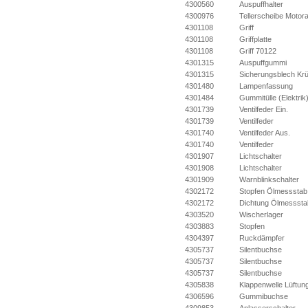
4300560
Auspuffhalter
4300976
Tellerscheibe Motora
4301108
Griff
4301108
Griffplatte
4301108
Griff 70122
4301315
Auspuffgummi
4301315
Sicherungsblech K
4301480
Lampenfassung
4301484
Gummitülle (Elektrik
4301739
Ventilfeder Ein.
4301739
Ventilfeder
4301740
Ventilfeder Aus.
4301740
Ventilfeder
4301907
Lichtschalter
4301908
Lichtschalter
4301909
Warnblinkschalter
4302172
Stopfen Ölmessstab
4302172
Dichtung Ölmesssta
4303520
Wischerlager
4303883
Stopfen
4304397
Ruckdämpfer
4305737
Silentbuchse
4305737
Silentbuchse
4305737
Silentbuchse
4305838
Klappenwelle Lüftun
4306596
Gummibuchse