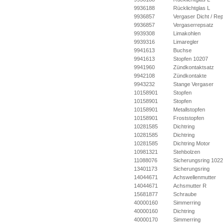
9936188
Rücklichtglas L
9936857
Vergaser Dicht / Re
9936857
Vergaserrepsatz
9939308
Limakohlen
9939316
Limaregler
9941613
Buchse
9941613
Stopfen 10207
9941960
Zündkontaktsatz
9942108
Zündkontakte
9943232
Stange Vergaser
10158901
Stopfen
10158901
Stopfen
10158901
Metallstopfen
10158901
Froststopfen
10281585
Dichtring
10281585
Dichtring
10281585
Dichtring Motor
10981321
Stehbolzen
11088076
Sicherungsring 102
13401173
Sicherungsring
14044671
Achswellenmutter
14044671
Achsmutter R
15681877
Schraube
40000160
Simmerring
40000160
Dichtring
40000170
Simmerring