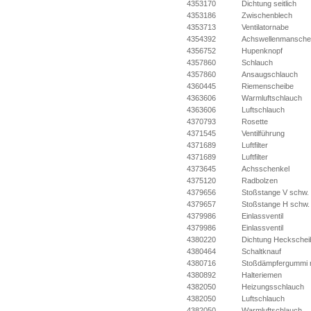
4353170
Dichtung seitlich
4353186
Zwischenblech
4353713
Ventilatornabe
4354392
Achswellenmansche
4356752
Hupenknopf
4357860
Schlauch
4357860
Ansaugschlauch
4360445
Riemenscheibe
4363606
Warmluftschlauch
4363606
Luftschlauch
4370793
Rosette
4371545
Ventilführung
4371689
Luftfilter
4371689
Luftfilter
4373645
Achsschenkel
4375120
Radbolzen
4379656
Stoßstange V schw.
4379657
Stoßstange H schw.
4379986
Einlassventil
4379986
Einlassventil
4380220
Dichtung Heckschei
4380464
Schaltknauf
4380716
Stoßdämpfergummi r
4380892
Halteriemen
4382050
Heizungsschlauch
4382050
Luftschlauch
4382050
Warmluftschlauch