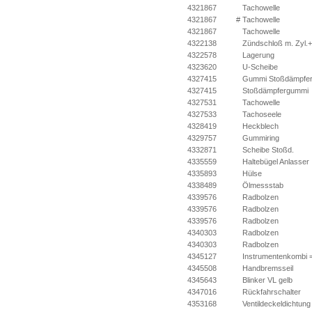
4321867
Tachowelle
4321867
#
Tachowelle
4321867
Tachowelle
4322138
Zündschloß m. Zyl.+
4322578
Lagerung
4323620
U-Scheibe
4327415
Gummi Stoßdämpfe
4327415
Stoßdämpfergummi
4327531
Tachowelle
4327533
Tachoseele
4328419
Heckblech
4329757
Gummiring
4332871
Scheibe Stoßd.
4335559
Haltebügel Anlasser
4335893
Hülse
4338489
Ölmessstab
4339576
Radbolzen
4339576
Radbolzen
4339576
Radbolzen
4340303
Radbolzen
4340303
Radbolzen
4345127
Instrumentenkombi 
4345508
Handbremsseil
4345643
Blinker VL gelb
4347016
Rückfahrschalter
4353168
Ventildeckeldichtung