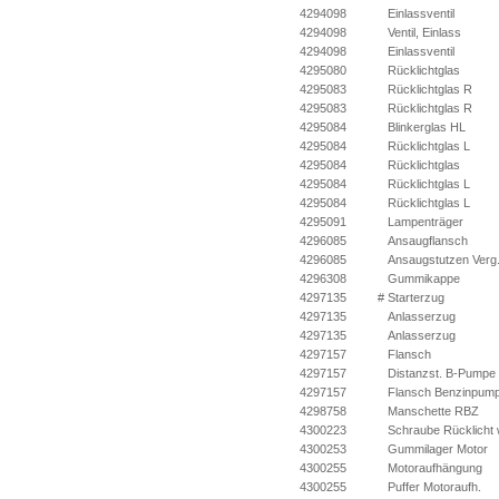
4294098
Einlassventil
4294098
Ventil, Einlass
4294098
Einlassventil
4295080
Rücklichtglas
4295083
Rücklichtglas R
4295083
Rücklichtglas R
4295084
Blinkerglas HL
4295084
Rücklichtglas L
4295084
Rücklichtglas
4295084
Rücklichtglas L
4295084
Rücklichtglas L
4295091
Lampenträger
4296085
Ansaugflansch
4296085
Ansaugstutzen Verg
4296308
Gummikappe
4297135
#
Starterzug
4297135
Anlasserzug
4297135
Anlasserzug
4297157
Flansch
4297157
Distanzst. B-Pumpe
4297157
Flansch Benzinpum
4298758
Manschette RBZ
4300223
Schraube Rücklicht 
4300253
Gummilager Motor
4300255
Motoraufhängung
4300255
Puffer Motoraufh.