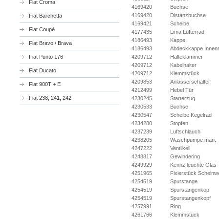
Fiat Croma
4169420
Buchse
4169420
Distanzbuchse
Fiat Barchetta
4169421
Scheibe
Fiat Coupé
4177435
Lima Lüfterrad
4186493
Kappe
Fiat Bravo / Brava
4186493
Abdeckkappe Innen
Fiat Punto 176
4209712
Halteklammer
4209712
Kabelhalter
Fiat Ducato
4209712
Klemmstück
4209853
Anlasserschalter
Fiat 900T + E
4212499
Hebel Tür
Fiat 238, 241, 242
4230245
Starterzug
4230533
Buchse
4230547
Scheibe Kegelrad
4234280
Stopfen
4237239
Luftschlauch
4238205
Waschpumpe man.
4247222
Ventilkeil
4248817
Gewindering
4249929
Kennz.leuchte Glas
4251965
Fixierstück Scheinw
4254519
Spurstange
4254519
Spurstangenkopf
4254519
Spurstangenkopf
4257991
Ring
4261766
Klemmstück