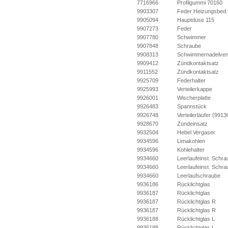
7716966
Profilgummi 70160
9903307
Feder Heizungsbed.
9905094
Hauptdüse 115
9907273
Feder
9907780
Schwimmer
9907848
Schraube
9908313
Schwimmernadelvent
9909412
Zündkontaktsatz
9911552
Zündkontaktsatz
9925709
Federhalter
9925993
Verteilerkappe
9926001
Wischerplatte
9926483
Spannstück
9926748
Verteilerläufer (991
9928670
Zündeinsatz
9932504
Hebel Vergaser
9934596
Limakohlen
9934596
Kohlehalter
9934660
Leerlaufeinst. Schra
9934660
Leerlaufeinst. Schra
9934660
Leerlaufschraube
9936186
Rücklichtglas
9936187
Rücklichtglas
9936187
Rücklichtglas R
9936187
Rücklichtglas R
9936188
Rücklichtglas L
9936188
Rücklichtglas L