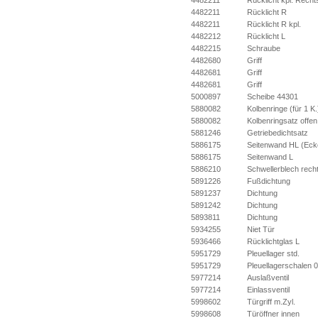
4482211
Rücklicht kpl. Recht
4482211
Rücklicht R
4482211
Rücklicht R kpl.
4482212
Rücklicht L
4482215
Schraube
4482680
Griff
4482681
Griff
4482681
Griff
5000897
Scheibe 44301
5880082
Kolbenringe (für 1 K.
5880082
Kolbenringsatz offen
5881246
Getriebedichtsatz
5886175
Seitenwand HL (Ecke
5886175
Seitenwand L
5886210
Schwellerblech rech
5891226
Fußdichtung
5891237
Dichtung
5891242
Dichtung
5893811
Dichtung
5934255
Niet Tür
5936466
Rücklichtglas L
5951729
Pleuellager std.
5951729
Pleuellagerschalen 
5977214
Auslaßventil
5977214
Einlassventil
5998602
Türgriff m.Zyl.
5998608
Türöffner innen