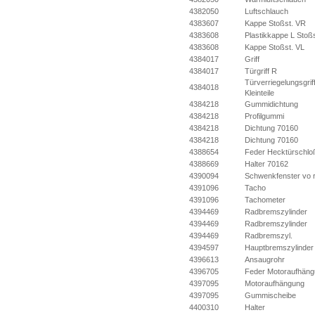
4382050
Luftschlauch
4383607
Kappe Stoßst. VR
4383608
Plastikkappe L Stoßs
4383608
Kappe Stoßst. VL
4384017
Griff
4384017
Türgriff R
Türverriegelungsgriff 
4384018
Kleinteile
4384218
Gummidichtung
4384218
Profilgummi
4384218
Dichtung 70160
4384218
Dichtung 70160
4388654
Feder Hecktürschlo
4388669
Halter 70162
4390094
Schwenkfenster vo 
4391096
Tacho
4391096
Tachometer
4394469
Radbremszylinder
4394469
Radbremszylinder
4394469
Radbremszyl.
4394597
Hauptbremszylinder
4396613
Ansaugrohr
4396705
Feder Motoraufhän
4397095
Motoraufhängung
4397095
Gummischeibe
4400310
Halter