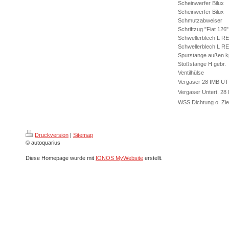
Scheinwerfer Bilux
Scheinwerfer Bilux
Schmutzabweiser
Schriftzug "Fiat 126"
Schwellerblech L R
Schwellerblech L R
Spurstange außen kp
Stoßstange H gebr.
Ventilhülse
Vergaser 28 IMB UT 
Vergaser Untert. 28
WSS Dichtung o. Zier
Druckversion
|
Sitemap
© autoquarius
Diese Homepage wurde mit
IONOS MyWebsite
erstellt.