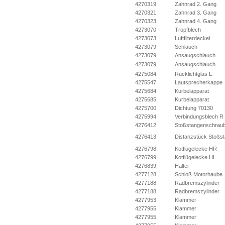
4270319
Zahnrad 2. Gang
4270321
Zahnrad 3. Gang
4270323
Zahnrad 4. Gang
4273070
Tropfblech
4273073
Luftfilterdeckel
4273079
Schlauch
4273079
Ansaugschlauch
4273079
Ansaugschlauch
4275084
Rücklichtglas L
4275547
Lautsprecherkappe
4275684
Kurbelapparat
4275685
Kurbelapparat
4275700
Dichtung 70130
4275994
Verbindungsblech R
4276412
Stoßstangenschrau
4276413
Distanzstück Stoßs
4276798
Kotflügelecke HR
4276799
Kotflügelecke HL
4276839
Halter
4277128
Schloß Motorhaube
4277188
Radbremszylinder
4277188
Radbremszylinder
4277953
Klammer
4277955
Klammer
4277955
Klammer