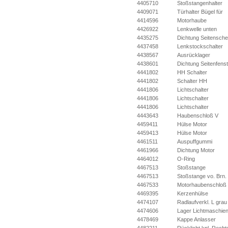
4405710
Stoßstangenhalter
4409071
Türhalter Bügel für
4414596
Motorhaube
4426922
Lenkwelle unten
4435275
Dichtung Seitenschei
4437458
Lenkstockschalter
4438567
Ausrücklager
4438601
Dichtung Seitenfens
4441802
HH Schalter
4441802
Schalter HH
4441806
Lichtschalter
4441806
Lichtschalter
4441806
Lichtschalter
4443643
Haubenschloß V
4459411
Hülse Motor
4459413
Hülse Motor
4461511
Auspuffgummi
4461966
Dichtung Motor
4464012
O-Ring
4467513
Stoßstange
4467513
Stoßstange vo. Brn.
4467533
Motorhaubenschloß
4469395
Kerzenhülse
4474107
Radlaufverkl. L grau
4474606
Lager Lichtmaschie
4478469
Kappe Anlasser