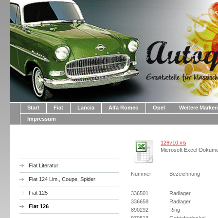
Start
Fiat
Lancia
Alfa Romeo
Opel
Weitere Marken
Impressum
126v10.xls
Microsoft Excel-Dokume
Fiat Literatur
Nummer
Bezeichnung
Fiat 124 Lim., Coupe, Spider
Fiat 125
336501
Radlager
336658
Radlager
Fiat 126
890292
Ring