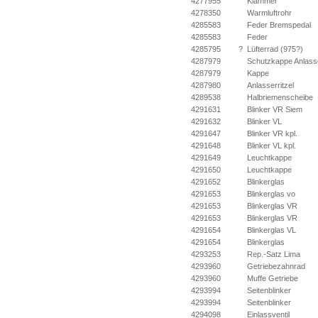
4277955
Klammer
4278350
Warmluftrohr
4285583
Feder Bremspedal
4285583
Feder
4285795
?
Lüfterrad (975?)
4287979
Schutzkappe Anlass
4287979
Kappe
4287980
Anlasserritzel
4289538
Halbriemenscheibe
4291631
Blinker VR Siem
4291632
Blinker VL
4291647
Blinker VR kpl.
4291648
Blinker VL kpl.
4291649
Leuchtkappe
4291650
Leuchtkappe
4291652
Blinkerglas
4291653
Blinkerglas vo
4291653
Blinkerglas VR
4291653
Blinkerglas VR
4291654
Blinkerglas VL
4291654
Blinkerglas
4293253
Rep.-Satz Lima
4293960
Getriebezahnrad
4293960
Muffe Getriebe
4293994
Seitenblinker
4293994
Seitenblinker
4294098
Einlassventil