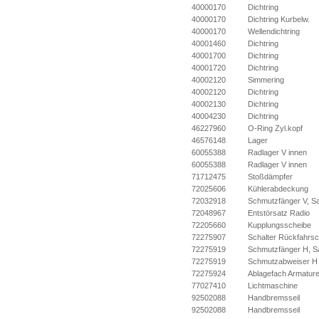
40000170
Dichtring
40000170
Dichtring Kurbelw.
40000170
Wellendichtring
40001460
Dichtring
40001700
Dichtring
40001720
Dichtring
40002120
Simmering
40002120
Dichtring
40002130
Dichtring
40004230
Dichtring
46227960
O-Ring Zyl.kopf
46576148
Lager
60055388
Radlager V innen
60055388
Radlager V innen
71712475
Stoßdämpfer
72025606
Kühlerabdeckung
72032918
Schmutzfänger V, S
72048967
Entstörsatz Radio
72205660
Kupplungsscheibe
72275907
Schalter Rückfahrsc
72275919
Schmutzfänger H, S
72275919
Schmutzabweiser H
72275924
Ablagefach Armature
77027410
Lichtmaschine
92502088
Handbremsseil
92502088
Handbremsseil