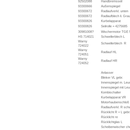
92502088
Handbremsseil
93300666
Außenspiegel
93300672
Radlaufverkl. unten
93300672
Radlaufblech li. Gra
93300826
Kurbelapparat
93300826
Seilrolle = 4275685
30981008?
Wischermotor TGE 
HS 714021
Schwellerblech L
Warny
Schwellerblech R
724022
Warny
Radlauf HL
724051
Warny
Radlauf HR
724052
Anlasser
Blinker VL gebr.
Innenspiegel m. Leu
Innenspiegel mit Leu
Kombischalter
Kurbelapparat VR
Motorhaubenschloß
Radlaufverkl. R sch
Rücklicht R + L gebr
Rücklicht re
Rücklichtglas L
Scheibenwischer c