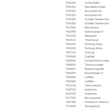
7535295
Lichtschalter
7535302
Warnblinkschalter
7535305
Aschenbecher
7535305
Aschenbecher
7535309
Schalter Nebelschluß
7535309
Schalter Nebelschlu
7537896
Wischerarm
7542809
Außenspiegel R
7551029
Blinkgeber
7554544
Thermostat
7555165
Dichtung Wapu
7555165
Dichtung Motor
7557124
Gaszug
7558588
Zughülle
7558930
Fensterheberschalte
7558930
Thermoschalter
7558952
Bowdenzughülle
7560959
Rücklichtglas R
7588406
Luftfilter
7598406
Luftfilter
7622148
Tankschlauch
7628729
Keilriemen
7628729
Keilriemen
7677589
Benzinpumpe
7687360
Federbock Hinterac
7714893
Verriegelung