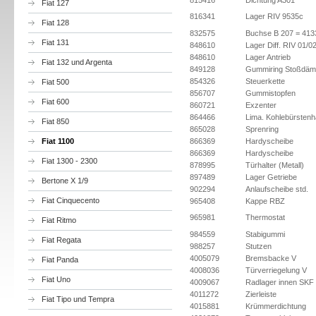
815416
Dichtung A301
Fiat 127
816341
Lager RIV 9535c
Fiat 128
832575
Buchse B 207 = 413
Fiat 131
848610
Lager Diff. RIV 01/0
848610
Lager Antrieb
Fiat 132 und Argenta
849128
Gummiring Stoßdäm
854326
Steuerkette
Fiat 500
856707
Gummistopfen
Fiat 600
860721
Exzenter
864466
Lima. Kohlebürstenha
Fiat 850
865028
Sprenring
Fiat 1100
866369
Hardyscheibe
866369
Hardyscheibe
Fiat 1300 - 2300
878995
Türhalter (Metall)
897489
Lager Getriebe
Bertone X 1/9
902294
Anlaufscheibe std.
Fiat Cinquecento
965408
Kappe RBZ
965981
Thermostat
Fiat Ritmo
984559
Stabigummi
Fiat Regata
988257
Stutzen
4005079
Bremsbacke V
Fiat Panda
4008036
Türverriegelung V
Fiat Uno
4009067
Radlager innen SKF
4011272
Zierleiste
Fiat Tipo und Tempra
4015881
Krümmerdichtung