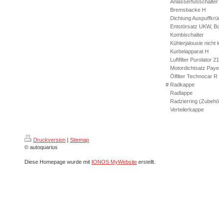
Anlasserfußschalter
Bremsbacke H
Dichtung Auspuffkr
Entstörsatz UKW, B
Kombischalter
Kühlerjalousie nicht k
Kurbelapparat H
Luftfilter Purolator 2
Motordichtsatz Pay
Ölfilter Technocar R
#
Radkappe
Radlappe
Radzierring (Zubehö
Verteilerkappe
Druckversion
|
Sitemap
© autoquarius
Diese Homepage wurde mit
IONOS MyWebsite
erstellt.