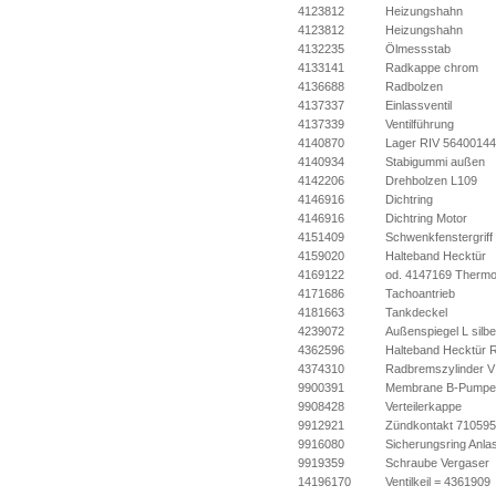
4123812
Heizungshahn
4123812
Heizungshahn
4132235
Ölmessstab
4133141
Radkappe chrom
4136688
Radbolzen
4137337
Einlassventil
4137339
Ventilführung
4140870
Lager RIV 5640014
4140934
Stabigummi außen
4142206
Drehbolzen L109
4146916
Dichtring
4146916
Dichtring Motor
4151409
Schwenkfenstergriff
4159020
Halteband Hecktür
4169122
od. 4147169 Thermo
4171686
Tachoantrieb
4181663
Tankdeckel
4239072
Außenspiegel L silbe
4362596
Halteband Hecktür 
4374310
Radbremszylinder V
9900391
Membrane B-Pumpe
9908428
Verteilerkappe
9912921
Zündkontakt 71059
9916080
Sicherungsring Anla
9919359
Schraube Vergaser
14196170
Ventilkeil = 4361909