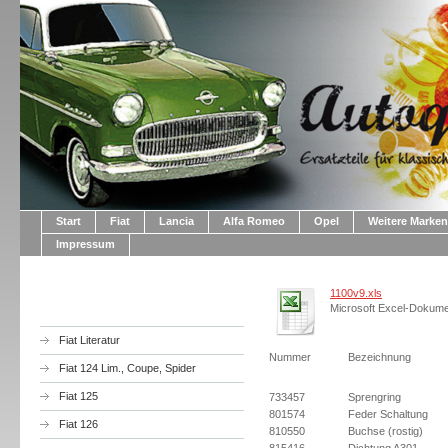
Start
Fiat
Lancia
Alfa Romeo
Opel
Weitere Marken
Impressum
1100v9.xls
Microsoft Excel-Dokume
Fiat Literatur
Nummer
Bezeichnung
Fiat 124 Lim., Coupe, Spider
Fiat 125
733457
Sprengring
801574
Feder Schaltung
Fiat 126
810550
Buchse (rostig)