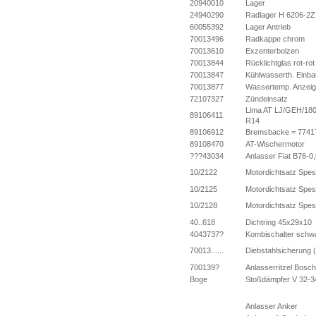
20940010
Lager
24940290
Radlager H 6206-2Z
60055392
Lager Antrieb
70013496
Radkappe chrom
70013610
Exzenterbolzen
70013844
Rücklichtglas rot-rot
70013847
Kühlwasserth. Einba
70013877
Wassertemp. Anzei
72107327
Zündeinsatz
Lima AT LJ/GEH/180
89106411
R14
89106912
Bremsbacke = 7741
89108470
AT-Wischermotor
???43034
Anlasser Fiat B76-0
10/2122
Motordichtsatz Spe
10/2125
Motordichtsatz Spe
10/2128
Motordichtsatz Spe
40..618
Dichtring 45x29x10
4043737?
Kombischalter schw
70013......
Diebstahlsicherung
700139?
Anlasserritzel Bosch
Boge
Stoßdämpfer V 32-3
Anlasser Anker