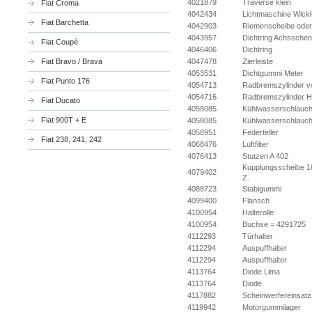
4021879
Traverse klein
Fiat Croma
4042434
Lichtmaschine Wick
Fiat Barchetta
4042903
Riemenscheibe ode
4043957
Dichtring Achsschen
Fiat Coupé
4046406
Dichtring
Fiat Bravo / Brava
4047478
Zierleiste
4053531
Dichtgummi Meter
Fiat Punto 176
4054713
Radbremszylinder v
4054716
Radbremszylinder 
Fiat Ducato
4058085
Kühlwasserschlauc
Fiat 900T + E
4058085
Kühlwasserschlauc
4058951
Federteller
Fiat 238, 241, 242
4068476
Luftfilter
4076413
Stutzen A 402
Kupplungsscheibe 
4079402
Z.
4088723
Stabigummi
4099400
Flansch
4100954
Halterolle
4100954
Buchse = 4291725
4112293
Türhalter
4112294
Auspuffhalter
4112294
Auspuffhalter
4113764
Diode Lima
4113764
Diode
4117882
Scheinwerfereinsatz
4119942
Motorgummilager