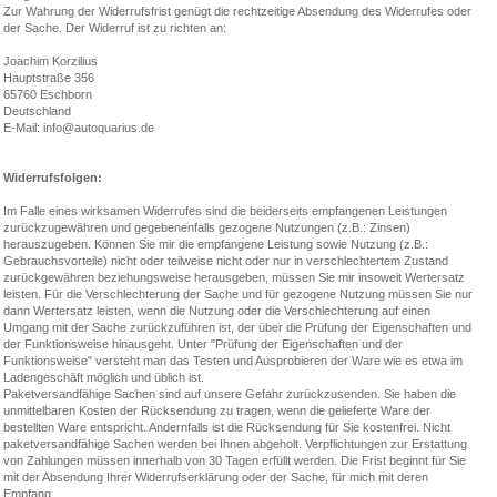
Zur Wahrung der Widerrufsfrist genügt die rechtzeitige Absendung des Widerrufes oder
der Sache. Der Widerruf ist zu richten an:
Joachim Korzilius
Hauptstraße 356
65760 Eschborn
Deutschland
E-Mail: info@autoquarius.de
Widerrufsfolgen:
Im Falle eines wirksamen Widerrufes sind die beiderseits empfangenen Leistungen
zurückzugewähren und gegebenenfalls gezogene Nutzungen (z.B.: Zinsen)
herauszugeben. Können Sie mir die empfangene Leistung sowie Nutzung (z.B.:
Gebrauchsvorteile) nicht oder teilweise nicht oder nur in verschlechtertem Zustand
zurückgewähren beziehungsweise herausgeben, müssen Sie mir insoweit Wertersatz
leisten. Für die Verschlechterung der Sache und für gezogene Nutzung müssen Sie nur
dann Wertersatz leisten, wenn die Nutzung oder die Verschlechterung auf einen
Umgang mit der Sache zurückzuführen ist, der über die Prüfung der Eigenschaften und
der Funktionsweise hinausgeht. Unter "Prüfung der Eigenschaften und der
Funktionsweise" versteht man das Testen und Ausprobieren der Ware wie es etwa im
Ladengeschäft möglich und üblich ist.
Paketversandfähige Sachen sind auf unsere Gefahr zurückzusenden. Sie haben die
unmittelbaren Kosten der Rücksendung zu tragen, wenn die gelieferte Ware der
bestellten Ware entspricht. Andernfalls ist die Rücksendung für Sie kostenfrei. Nicht
paketversandfähige Sachen werden bei Ihnen abgeholt. Verpflichtungen zur Erstattung
von Zahlungen müssen innerhalb von 30 Tagen erfüllt werden. Die Frist beginnt für Sie
mit der Absendung Ihrer Widerrufserklärung oder der Sache, für mich mit deren
Empfang.