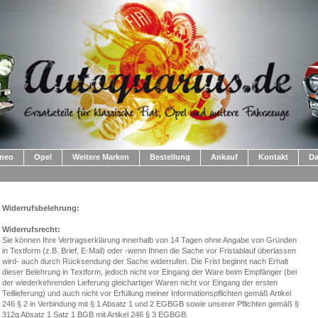
omeo
Opel
Weitere Marken
Bestellung
Ankauf
Kontakt
Da
Widerrufsbelehrung:
Widerrufsrecht:
Sie können Ihre Vertragserklärung innerhalb von 14 Tagen ohne Angabe von Gründen
in Textform (z.B. Brief, E-Mail) oder -wenn Ihnen die Sache vor Fristablauf überlassen
wird- auch durch Rücksendung der Sache widerrufen. Die Frist beginnt nach Erhalt
dieser Belehrung in Textform, jedoch nicht vor Eingang der Ware beim Empfänger (bei
der wiederkehrenden Lieferung gleichartiger Waren nicht vor Eingang der ersten
Teillieferung) und auch nicht vor Erfüllung meiner Informationspflichten gemäß Artikel
246 § 2 in Verbindung mit § 1 Absatz 1 und 2 EGBGB sowie unserer Pflichten gemäß §
312g Absatz 1 Satz 1 BGB mit Artikel 246 § 3 EGBGB.