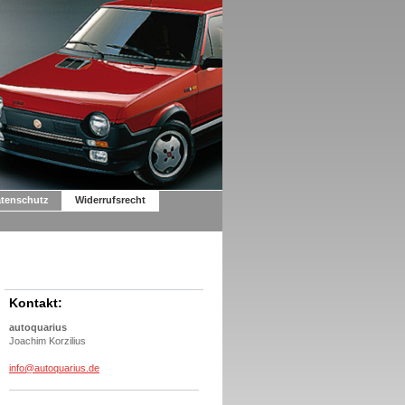
tenschutz
Widerrufsrecht
Kontakt:
autoquarius
Joachim Korzilius
info@autoquarius.de