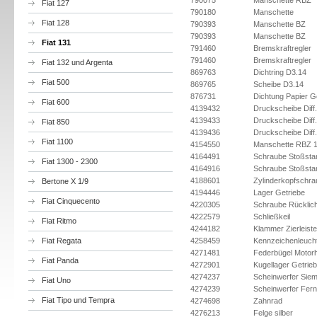
790075
Manschette RBZ
Fiat 127
790180
Manschette
Fiat 128
790393
Manschette BZ
790393
Manschette BZ
Fiat 131
791460
Bremskraftregler
791460
Bremskraftregler
Fiat 132 und Argenta
869763
Dichtring D3.14
Fiat 500
869765
Scheibe D3.14
876731
Dichtung Papier G
Fiat 600
4139432
Druckscheibe Diff
4139433
Druckscheibe Diff.
Fiat 850
4139436
Druckscheibe Diff.
Fiat 1100
4154550
Manschette RBZ 1
4164491
Schraube Stoßsta
Fiat 1300 - 2300
4164916
Schraube Stoßsta
4188601
Zylinderkopfschr
Bertone X 1/9
4194446
Lager Getriebe
Fiat Cinquecento
4220305
Schraube Rücklich
4222579
Schließkeil
Fiat Ritmo
4244182
Klammer Zierleiste
Fiat Regata
4258459
Kennzeichenleuch
4271481
Federbügel Motor
Fiat Panda
4272901
Kugellager Getrie
4274237
Scheinwerfer Siem,
Fiat Uno
4274239
Scheinwerfer Fern
Fiat Tipo und Tempra
4274698
Zahnrad
4276213
Felge silber