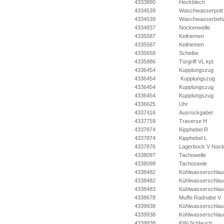
4333890
Heckblech
4334539
Waschwasserpott
4334539
Waschwasserbehä
4334837
Nockenwelle
4335587
Keilriemen
4335587
Keilriemen
4335658
Scheibe
4335886
Türgriff VL kpl.
4336454
Kupplungszug
4336454
Kupplungszug
4336454
Kupplungszug
4336454
Kupplungszug
4336625
Uhr
4337416
Ausrückgabel
4337759
Traverse H
4337874
Kipphebel R
4337874
Kipphebel L
4337876
Lagerbock V Noc
4338097
Tachowelle
4338098
Tachoseele
4338482
Kühlwasserschlau
4338482
Kühlwasserschlau
4338483
Kühlwasserschlau
4338678
Muffe Radnabe V
4339938
Kühlwasserschlau
4339938
Kühlwasserschlau
4339938
KW-Schlauch