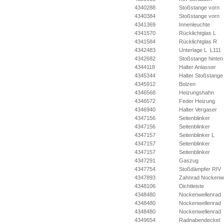
4340288
Stoßstange vorn
4340384
Stoßstange vorn
4341369
Innenleuchte
4341570
Rücklichtglas L
4341584
Rücklichtglas R
4342483
Unterlage L L111
4342682
Stoßstange hinten
4344118
Halter Anlasser
4345344
Halter Stoßstange
4345912
Bolzen
4346568
Heizungshahn
4346572
Feder Heizung
4346940
Halter Vergaser
4347156
Seitenblinker
4347156
Seitenblinker
4347157
Seitenblinker L
4347157
Seitenblinker
4347157
Seitenblinker
4347291
Gaszug
4347754
Stoßdämpfer RIV
4347893
Zahnrad Nockenwe
4348106
Dichtleiste
4348480
Nockenwellenrad
4348480
Nockenwellenrad
4348480
Nockenwellenrad
4349654
Radnabendeckel