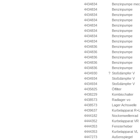
4434834
Benzinpumpe mec
4434834
Benzinpumpe
4434834
Benzinpumpe
4434834
Benzinpumpe
4434834
Benzinpumpe
4434834
Benzinpumpe
4434834
Benzinpumpe
4434834
Benzinpumpe
4434836
Benzinpumpe
4434836
Benzinpumpe
4434836
Benzinpumpe
4434836
Benzinpumpe
4434836
Benzinpumpe
4434930
?
Stoßdämpfer V
4434934
Stoßdämpfer V
4434934
Stoßdämpfer V
4435825
Ölfilter
4438229
Kombischalter
4438573
Radlager vo
4438573
Lager Achswelle
4439637
Kurbelapparat R+
4444182
Nockenwellenrad
4444352
Kurbelapparat VR
4444353
Fensterheber
4444353
Kurbelapparat VL
4447273
Außenspiegel