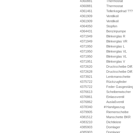
4360881
Thermostat
4360881
Thermostat
4361461
Tellerkegelrad ???
4361909
Ventilkeil
4361909
Ventilkeil
4364050
Stopfen
4364431
Benzinpumpe
4371949
Blinkerglas R
4371949
Blinkerglas VR
4371950
Blinkerglas L
4371950
Blinkerglas VL
4371950
Blinkerglas VL
4371951
Blinkerglas V
4372620
Druckscheibe Diff.
4372628
Druckscheibe Diff.
4373921
Lenkmanschette
4375722
Rückzugfeder
4375722
Feder Gasgestän
4376613
Scheibenwischer
4376861
Einlassventil
4376862
Auslaßventil
4378340
#
Handgaszug
4379905
Riemenscheibe
4381512
Manschette BKR
4383210
Dichtleiste
4385903
Domlager
4385903
Domlager