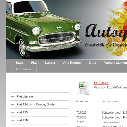
Start
Fiat
Lancia
Alfa Romeo
Opel
Weitere Marken
Impressum
131v10.xls
Microsoft Excel-Dokume
Fiat Literatur
Nummer
Bezeichnung
Fiat 124 Lim., Coupe, Spider
Fiat 125
727021
Schwellerblech L 2
727042
Schwellerblech R 
Fiat 126
771215
Einspritzdüse