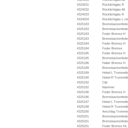
4324031
Rücklichtglas R
4324032
Rücklichtglas Alt.
4324033
Rücklichtglas R
4324034
Rücklichtglas L rot
4325183
Bremsbackenfede
4325183
Bremsbackenfede
4325183
Feder Bremse H
4325183
Bremsbackenfede
4325184
Feder Bremse H
4325184
Feder Bremse
4325185
Feder Bremse H
4325185
Bremsbackenfede
4325186
Halter Bremse H
4325189
Bremsbackenfede
4325189
Hebel L Trommelbr
4325190
Hebel R Trommelb
4325192
Clip
4325192
Klammer
4325196
Feder Bremse H
4325196
Bremsbackenfede
4325197
Hebel L Trommelbr
4325198
Hebel R Trommelb
4325200
Anschlag Trommel
4325201
Bremsbackenfede
4325201
Bremsbackenfeder 
4325201
Feder Bremse HL