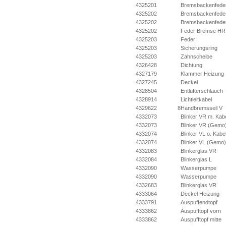
4325201
Bremsbackenfede
4325202
Bremsbackenfede
4325202
Bremsbackenfeder
4325202
Feder Bremse HR
4325203
Feder
4325203
Sicherungsring
4325203
Zahnscheibe
4326428
Dichtung
4327179
Klammer Heizung
4327245
Deckel
4328504
Entlüfterschlauch
4328914
Lichtleitkabel
4329622
8
Handbremsseil V
4332073
Blinker VR m. Kab
4332073
Blinker VR (Gemo
4332074
Blinker VL o. Kabe
4332074
Blinker VL (Gemo)
4332083
Blinkerglas VR
4332084
Blinkerglas L
4332090
Wasserpumpe
4332090
Wasserpumpe
4332683
Blinkerglas VR
4333064
Deckel Heizung
4333791
Auspuffendtopf
4333862
Auspufftopf vorn
4333862
Auspufftopf mitte