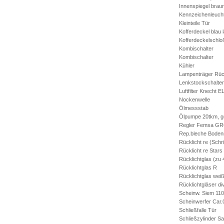
Innenspiegel brau
Kennzeichenleuch
Kleinteile Tür
Kofferdeckel blau 
Kofferdeckelschlo
Kombischalter
Kombischalter
Kühler
Lampenträger Rück
Lenkstockschalter
Luftfilter Knecht E
Nockenwelle
Ölmessstab
Ölpumpe 20tkm, g
Regler Femsa GR
Rep.bleche Boden
Rücklicht re (Schrif
Rücklicht re Stars
Rücklichtglas (zu
Rücklichtglas R
Rücklichtglas weiß
Rücklichtgläser div
Scheinw. Siem 11
Scheinwerfer Car.
Schließfalle Tür
Schließzylinder Sa