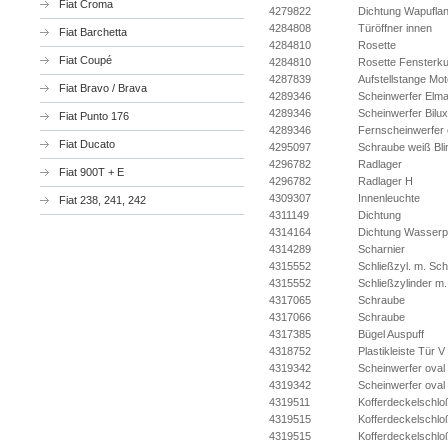
Fiat Croma
4279822
Dichtung Wapufla
4284808
Türöffner innen
Fiat Barchetta
4284810
Rosette
Fiat Coupé
4284810
Rosette Fensterku
4287839
Aufstellstange Mo
Fiat Bravo / Brava
4289346
Scheinwerfer Elm
4289346
Scheinwerfer Bilu
Fiat Punto 176
4289346
Fernscheinwerfer
Fiat Ducato
4295097
Schraube weiß Bli
4296782
Radlager
Fiat 900T + E
4296782
Radlager H
4309307
Innenleuchte
Fiat 238, 241, 242
4311149
Dichtung
4314164
Dichtung Wasser
4314289
Scharnier
4315552
Schließzyl. m. Sch
4315552
Schließzylinder m.
4317065
Schraube
4317066
Schraube
4317385
Bügel Auspuff
4318752
Plastikleiste Tür V
4319342
Scheinwerfer oval 
4319342
Scheinwerfer oval 
4319511
Kofferdeckelschlo
4319515
Kofferdeckelschlo
4319515
Kofferdeckelschlo