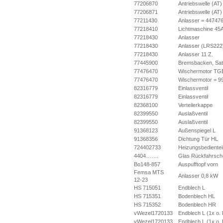
77206870
Antriebswelle (AT)
77206871
Antriebswelle (AT)
77211430
Anlasser = 44747
77218410
Lichtmaschine 45
77218430
Anlasser
77218430
Anlasser (LRS222
77218430
Anlasser 11 Z.
77445900
Bremsbacken, Sa
77476470
Wischermotor TG
77476470
Wischermotor = 9
82316779
Einlassventil
82316779
Einlassventil
82368100
Verteilerkappe
82399550
Auslaßventil
82399550
Auslaßventil
91368123
Außenspiegel L
91368356
Dichtung Tür HL
724402733
Heizungsbedientei
4404…….
Glas Rückfahrsch
Bo148-857
Auspufftopf vorn
Femsa MTS
Anlasser 0,8 kW
12-23
HS 715051
Endblech L
HS 715351
Bodenblech HL
HS 715352
Bodenblech HR
vWezel1720133
Endblech L (1x o. 
vWezel1720133
Endblech L (1x o. 