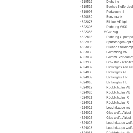
4319516
Dichtring
4319516
Buchse Kofferdec
4319995
Pedalgummi
4320889
Benzintank
4322073
Blinker VR kpl.
4322308
Dichtung WSS
4322386
#
Gaszug
4322815
Dichtung Ölpumpe
4322906
Spurstangenkopf o
4323035
Buchse Stoßdämp
4323036
Gummiring VA
4323037
Gummi Stoßdämpf
4323980
Lenkstockschalter
4324007
Blinkerglas Altissi
4324008
Blinkerglas Alt.
4324009
Blinkerglas HR
4324010
Blinkerglas HL
4324019
Rücklichtglas Alt.
4324020
Rücklichtglas Alt.
4324021
Rücklichtglas R
4324021
Rücklichtglas R
4324022
Leuchtkappe rot
4324025
Glas weiß, Altiss
4324026
Glas weiß, Altissi
4324027
Leuchtkappe weiß
4324028
Leuchtkappe weiß
4324031
Rücklichtglas Alt.