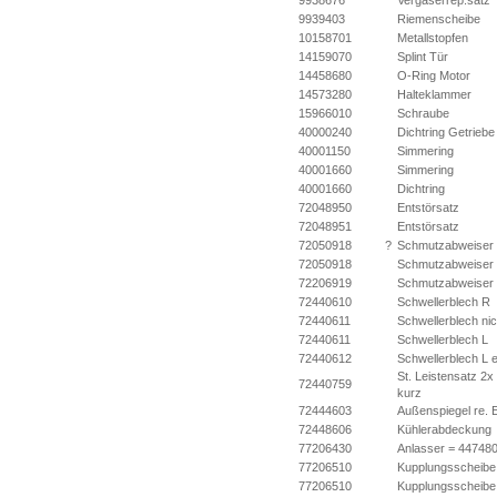
9938676
Vergaserrep.satz
9939403
Riemenscheibe
10158701
Metallstopfen
14159070
Splint Tür
14458680
O-Ring Motor
14573280
Halteklammer
15966010
Schraube
40000240
Dichtring Getriebe
40001150
Simmering
40001660
Simmering
40001660
Dichtring
72048950
Entstörsatz
72048951
Entstörsatz
72050918
?
Schmutzabweiser
72050918
Schmutzabweiser
72206919
Schmutzabweiser
72440610
Schwellerblech R
72440611
Schwellerblech nic
72440611
Schwellerblech L
72440612
Schwellerblech L e
St. Leistensatz 2x
72440759
kurz
72444603
Außenspiegel re. E
72448606
Kühlerabdeckung
77206430
Anlasser = 44748
77206510
Kupplungsscheib
77206510
Kupplungsscheibe