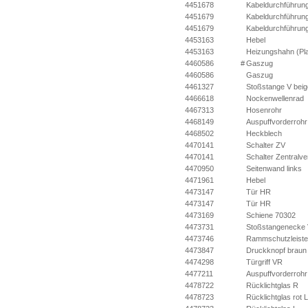
4451678
Kabeldurchführun
4451679
Kabeldurchführun
4451679
Kabeldurchführun
4453163
Hebel
4453163
Heizungshahn (Pla
4460586
#
Gaszug
4460586
Gaszug
4461327
Stoßstange V beig
4466618
Nockenwellenrad
4467313
Hosenrohr
4468149
Auspuffvorderrohr
4468502
Heckblech
4470141
Schalter ZV
4470141
Schalter Zentralver
4470950
Seitenwand links
4471961
Hebel
4473147
Tür HR
4473147
Tür HR
4473169
Schiene 70302
4473731
Stoßstangenecke
4473746
Rammschutzleist
4473847
Druckknopf braun
4474298
Türgriff VR
4477211
Auspuffvorderrohr
4478722
Rücklichtglas R
4478723
Rücklichtglas rot L