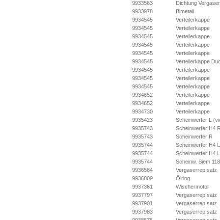
9933563
Dichtung Vergaser
9933978
Bimetall
9934545
Verteilerkappe
9934545
Verteilerkappe
9934545
Verteilerkappe
9934545
Verteilerkappe
9934545
Verteilerkappe
9934545
Verteilerkappe Duc
9934545
Verteilerkappe
9934545
Verteilerkappe
9934545
Verteilerkappe
9934652
Verteilerkappe
9934652
Verteilerkappe
9934730
Verteilerkappe
9935423
Scheinwerfer L (vi
9935743
Scheinwerfer H4 R
9935743
Scheinwerfer R
9935744
Scheinwerfer H4 L 
9935744
Scheinwerfer H4 L 
9935744
Scheinw. Siem 11
9936584
Vergaserrep.satz
9936809
Ölring
9937361
Wischermotor
9937797
Vergaserrep.satz
9937901
Vergaserrep.satz
9937983
Vergaserrep.satz