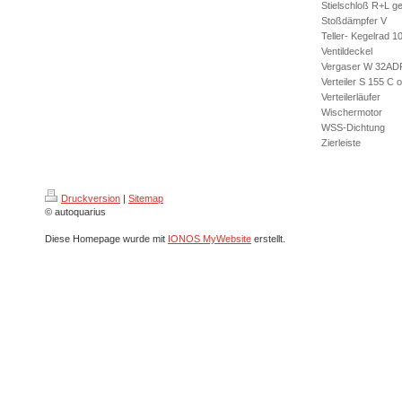
Stielschloß R+L ge
Stoßdämpfer V
Teller- Kegelrad 1
Ventildeckel
Vergaser W 32ADF
Verteiler S 155 C 
Verteilerläufer
Wischermotor
WSS-Dichtung
Zierleiste
Druckversion
|
Sitemap
© autoquarius
Diese Homepage wurde mit
IONOS MyWebsite
erstellt.