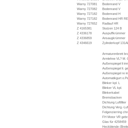
Warny 727081
Bodenrand V
Warny 727082
Bodenrand V
Warny 727182
Bodenrand H
Warny 727182
Bodenrand HR RE
Warny 727652
Radlauf HR
Z 4165381
Stutzen 124 B
Z 4336178
Auspuffkrümmer
Z 4336859
Ansaugkrümmer
Z 4346619
Zylinderkopf 131A
Armaturenbrett bra
Armlehne VL? M. 
Außenspiegel li in
Außenspiegel li. ge
Außenspiegel re i
Automatikgurt o.P
Blinker kpl. L
Blinker VL kpl.
Blinkerkabel
Bremsbacken
Dichtung Luftfilter
Dichtung Verg.-Luft
Felgenzierring ch
FH Motor VR gebr
Glas für 4258459
Heckblende (Brei