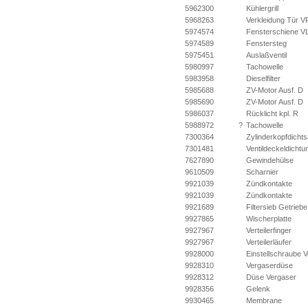
5962300
Kühlergrill
5968263
Verkleidung Tür V
5974574
Fensterschiene V
5974589
Fenstersteg
5975451
Auslaßventil
5980997
Tachowelle
5983958
Dieselfilter
5985688
ZV-Motor Ausf. D
5985690
ZV-Motor Ausf. D
5986037
Rücklicht kpl. R
5988972
?
Tachowelle
7300364
Zylinderkopfdichts
7301481
Ventildeckeldichtu
7627890
Gewindehülse
9610509
Scharnier
9921039
Zündkontakte
9921039
Zündkontakte
9921689
Filtersieb Getriebe
9927865
Wischerplatte
9927967
Verteilerfinger
9927967
Verteilerläufer
9928000
Einstellschraube 
9928310
Vergaserdüse
9928312
Düse Vergaser
9928356
Gelenk
9930465
Membrane