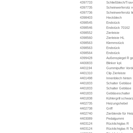
4397733
Schließblech/Trav
4397735
Scheinwerfersitz r
4397736
Scheinwerfersitz l
4398403
Heckblech
4398545
Endstück
4398546
Endstück 70162
4398552
Zierleiste
4398560
Zierleiste HL
4398563
Klemmstück
4398563
Endstück
4398564
Endstück
4399428
Außenspiegel R ge
4400833
Blinker kpl.
4401194
Gummipuffer Vord
4401310
Clip Zierleiste
4401498
Innenblech hinten
4401833
Schalter Gebläse
4401833
Schalter Gebläse
4401833
Gebläseschalter
4401838
Kühlergrill schwar
4402735
Heizungshebel
4402738
Griff
4402740
Zierblende für Hei
4403089
Pedalgummi
4403124
Rücklichtglas R
4403124
Rücklichtglas R Tei