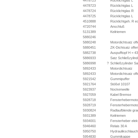
4478723
Rücklichtglas L
4478723
Rücklichtglas L
4478724
Rücklichtglas R
4478725
Rücklichtglas L
4510888
Rücklichtgeh. R e
4720744
Anschluß
5131389
Keilriemen
5880246
5880248
Motordichtsatz off
5880451
ZK-Dichtsatz offe
5882738
Auspufftopf H = 4
5886933
Satz Schließzylind
5886998
?
Schließzylinder Sa
5892433
Motordichtsatz
5892433
Motordichtsatz off
5921542
Gummipuffer
5921764
Stößel 10107
5923937
Nockenwelle
5927059
Kabel Bremse
5928718
Fensterhebermoto
5928719
Fensterhebermoto
5930824
Radlaufblende gr
5931389
Keilriemen
5934001
Fensterheber elekt
5946460
Relais 30 A
5950750
Hydraulikschlauch
5954830
Gummikappe