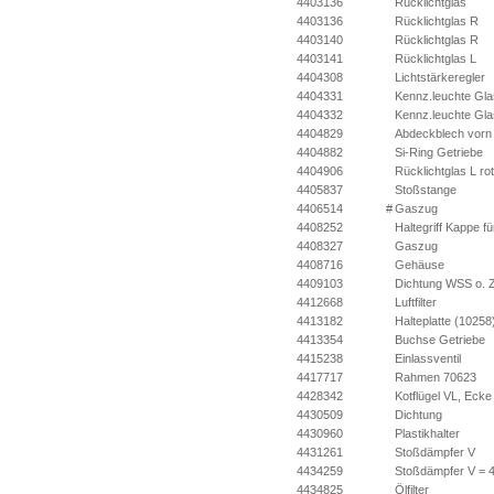
4403136
Rücklichtglas
4403136
Rücklichtglas R
4403140
Rücklichtglas R
4403141
Rücklichtglas L
4404308
Lichtstärkeregler
4404331
Kennz.leuchte Gl
4404332
Kennz.leuchte Gla
4404829
Abdeckblech vorn
4404882
Si-Ring Getriebe
4404906
Rücklichtglas L rot
4405837
Stoßstange
4406514
#
Gaszug
4408252
Haltegriff Kappe fü
4408327
Gaszug
4408716
Gehäuse
4409103
Dichtung WSS o. Zi
4412668
Luftfilter
4413182
Halteplatte (10258
4413354
Buchse Getriebe
4415238
Einlassventil
4417717
Rahmen 70623
4428342
Kotflügel VL, Ecke 
4430509
Dichtung
4430960
Plastikhalter
4431261
Stoßdämpfer V
4434259
Stoßdämpfer V = 
4434825
Ölfilter