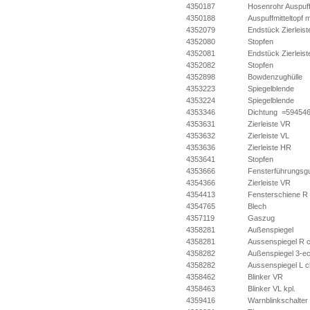
4350187
Hosenrohr Auspuf
4350188
Auspuffmitteltopf 
4352079
Endstück Zierleist
4352080
Stopfen
4352081
Endstück Zierleist
4352082
Stopfen
4352898
Bowdenzughülle
4353223
Spiegelblende
4353224
Spiegelblende
4353346
Dichtung =59454
4353631
Zierleiste VR
4353632
Zierleiste VL
4353636
Zierleiste HR
4353641
Stopfen
4353666
Fensterführungs
4354366
Zierleiste VR
4354413
Fensterschiene R
4354765
Blech
4357119
Gaszug
4358281
Außenspiegel
4358281
Aussenspiegel R 
4358282
Außenspiegel 3-e
4358282
Aussenspiegel L 
4358462
Blinker VR
4358463
Blinker VL kpl.
4359416
Warnblinkschalter