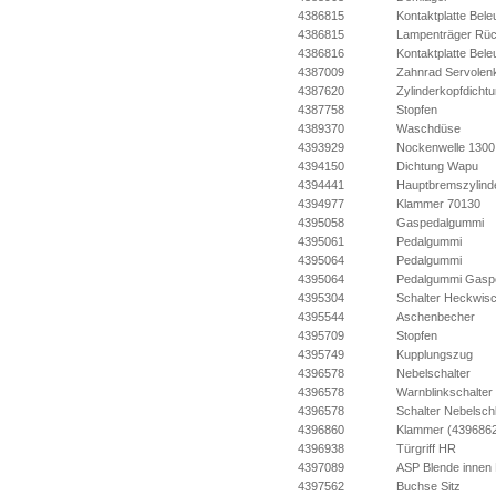
4386815
Kontaktplatte Bel
4386815
Lampenträger Rück
4386816
Kontaktplatte Bel
4387009
Zahnrad Servolen
4387620
Zylinderkopfdicht
4387758
Stopfen
4389370
Waschdüse
4393929
Nockenwelle 1300
4394150
Dichtung Wapu
4394441
Hauptbremszylind
4394977
Klammer 70130
4395058
Gaspedalgummi
4395061
Pedalgummi
4395064
Pedalgummi
4395064
Pedalgummi Gasp
4395304
Schalter Heckwis
4395544
Aschenbecher
4395709
Stopfen
4395749
Kupplungszug
4396578
Nebelschalter
4396578
Warnblinkschalter
4396578
Schalter Nebelsch
4396860
Klammer (439686
4396938
Türgriff HR
4397089
ASP Blende innen 
4397562
Buchse Sitz