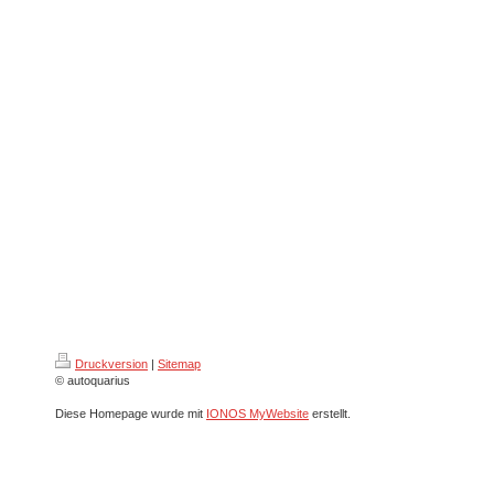
Druckversion
|
Sitemap
© autoquarius
Diese Homepage wurde mit
IONOS MyWebsite
erstellt.