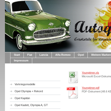
Start
Fiat
Lancia
Alfa Romeo
Opel
Weitere Marken
Impressum
Youngtimer.xls
Microsoft Excel-Dokume
Vorkriegsmodelle
Youngtimer.pdf
Opel Olympia + Rekord
PDF-Dokument [48.6 KB
Opel Kapitän
Opel Kadett, Olympia A, GT