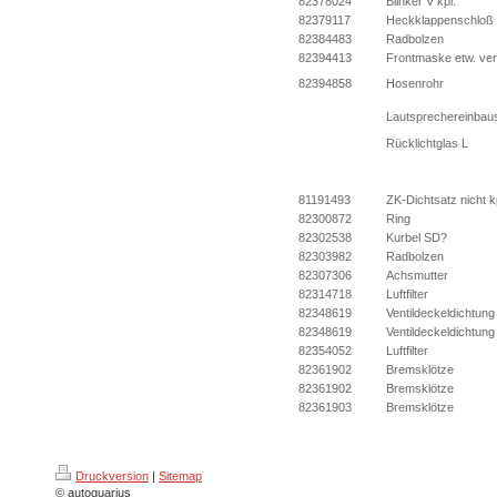
82378024
Blinker V kpl.
82379117
Heckklappenschloß
82384483
Radbolzen
82394413
Frontmaske etw. ve
82394858
Hosenrohr
Lautsprechereinbaus
Rücklichtglas L
81191493
ZK-Dichtsatz nicht k
82300872
Ring
82302538
Kurbel SD?
82303982
Radbolzen
82307306
Achsmutter
82314718
Luftfilter
82348619
Ventildeckeldichtung
82348619
Ventildeckeldichtung
82354052
Luftfilter
82361902
Bremsklötze
82361902
Bremsklötze
82361903
Bremsklötze
Druckversion
|
Sitemap
© autoquarius