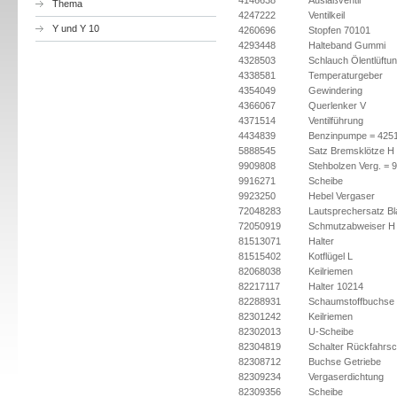
4146638
Auslaßventil
Thema
4247222
Ventilkeil
Y und Y 10
4260696
Stopfen 70101
4293448
Halteband Gummi
4328503
Schlauch Ölentlüftu
4338581
Temperaturgeber
4354049
Gewindering
4366067
Querlenker V
4371514
Ventilführung
4434839
Benzinpumpe = 425
5888545
Satz Bremsklötze H
9909808
Stehbolzen Verg. = 
9916271
Scheibe
9923250
Hebel Vergaser
72048283
Lautsprechersatz B
72050919
Schmutzabweiser H
81513071
Halter
81515402
Kotflügel L
82068038
Keilriemen
82217117
Halter 10214
82288931
Schaumstoffbuchse
82301242
Keilriemen
82302013
U-Scheibe
82304819
Schalter Rückfahrsc
82308712
Buchse Getriebe
82309234
Vergaserdichtung
82309356
Scheibe