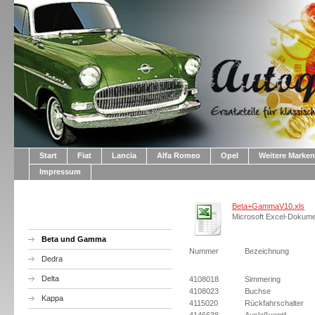
Start
Fiat
Lancia
Alfa Romeo
Opel
Weitere Marken
Impressum
Beta+GammaV10.xls
Microsoft Excel-Dokume
Beta und Gamma
Nummer
Bezeichnung
Dedra
Delta
4108018
Simmering
4108023
Buchse
Kappa
4115020
Rückfahrschalter