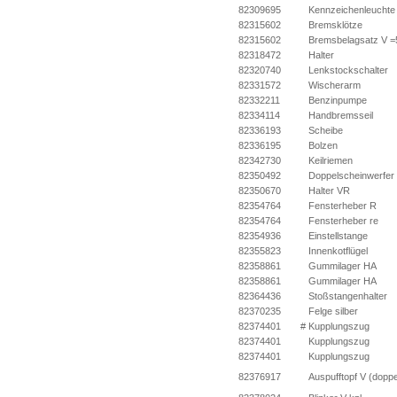
82309695
Kennzeichenleuchte
82315602
Bremsklötze
82315602
Bremsbelagsatz V 
82318472
Halter
82320740
Lenkstockschalter
82331572
Wischerarm
82332211
Benzinpumpe
82334114
Handbremsseil
82336193
Scheibe
82336195
Bolzen
82342730
Keilriemen
82350492
Doppelscheinwerfer
82350670
Halter VR
82354764
Fensterheber R
82354764
Fensterheber re
82354936
Einstellstange
82355823
Innenkotflügel
82358861
Gummilager HA
82358861
Gummilager HA
82364436
Stoßstangenhalter
82370235
Felge silber
82374401
#
Kupplungszug
82374401
Kupplungszug
82374401
Kupplungszug
82376917
Auspufftopf V (doppe