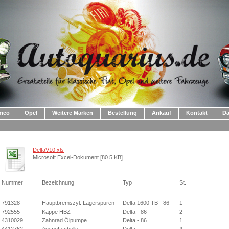
omeo
Opel
Weitere Marken
Bestellung
Ankauf
Kontakt
Da
DeltaV10.xls
Microsoft Excel-Dokument [80.5 KB]
Nummer
Bezeichnung
Typ
St.
791328
Hauptbremszyl. Lagerspuren
Delta 1600 TB - 86
1
792555
Kappe HBZ
Delta - 86
2
4310029
Zahnrad Ölpumpe
Delta - 86
1