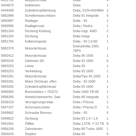
4412762
Auspuffschelle
Delta
4
4434870
Keilriemen
Delta
1
4444408
Zylinderkopfdichtung
Delta, X1/9=4434864
2
5882988
Scheibenwaschdüse
Delta 91 Integrale
5
5890987
Radlager
Delta - 93
1
5890989
Radlagersatz
Delta / Dedra
1
5891264
Dichtung Kühlung
Delta Intgr. 4WD
2
5891264
Dichtung
Delta Integr.
1
5891765
Kolbenringsatz
Delta - 93 1,6 BZ
1
Dedra/Delta 1581-
5892379
Motordichtsatz
1
78PS
5892412
Motordichtsatz
Delta 86 1500
2
5893244
Gleitstein SD
Delta 93 1600
6
5893253
Leiste
Delta 93
1
5893253
Verkleidung
Delta 93 1600
1
5893281
Motordichtsatz
Delta/Tipo 93 1600
1
5893281
Motor Dichtsatz offen
Delta - 93 1600
1
5893282
Zylinderkopfdichtsatz
Delta 93 1600
1
5895983
Bremsklötze = 793272
Delta 1600 TB-86
1
5898280
Nebelscheinwerfer, Satz
Delta 86 Integrale
1
5936319
Verzögerungsrelais
Delta / Prisma
1
5947167
Achsmanschette
Delta / Prisma D
2
5949682
Schraube Bremse
Delta - 93
5
5949822
Dichtung
Delta 93 1,4 / 1,6
1
5951891
Ölfilter
Delta 1,6TB, Y 10 TB
8
5956106
Zahnriemen
Delta 86 Turbo 1600
1
5964043
Stopfen
Delta 93
5