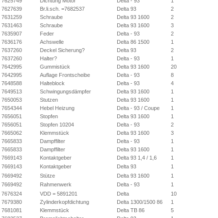
7625749
Dichtung Motor
Delta - 93
1
7627639
Br.li.sch. =7682537
Delta 93
2
7631259
Schraube
Delta 93 1600
2
7631463
Schraube
Delta 93 1600
3
7635907
Feder
Delta - 93
2
7636176
Achswelle
Delta 86 1500
1
7637260
Deckel Sicherung?
Delta 93
2
7637260
Halter?
Delta - 93
1
7642995
Gummistück
Delta 93 1600
20
7642995
Auflage Frontscheibe
Delta - 93
8
7648588
Halteblock
Delta - 93
4
7649513
Schwingungsdämpfer
Delta 93 1600
1
7650053
Stutzen
Delta 93 1600
1
7654344
Hebel Heizung
Delta - 93 / Coupe
1
7656051
Stopfen
Delta 93 1600
1
7656051
Stopfen 10204
Delta - 93
2
7665062
Klemmstück
Delta 93 1600
3
7665833
Dampffilter
Delta - 93
1
7665833
Dampffilter
Delta 93 1600
1
7669143
Kontaktgeber
Delta 93 1,4 / 1,6
1
7669143
Kontaktgeber
Delta 93
1
7669492
Stütze
Delta 93 1600
1
7669492
Rahmenwerk
Delta - 93
1
7676324
VDD = 5891201
Delta
10
7679380
Zylinderkopfdichtung
Delta 1300/1500 86
1
7681081
Klemmstück
Delta TB 86
5