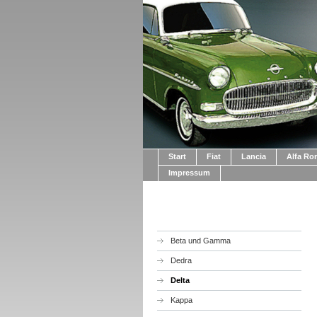
Start
Fiat
Lancia
Alfa R
Impressum
Beta und Gamma
Dedra
Delta
Kappa