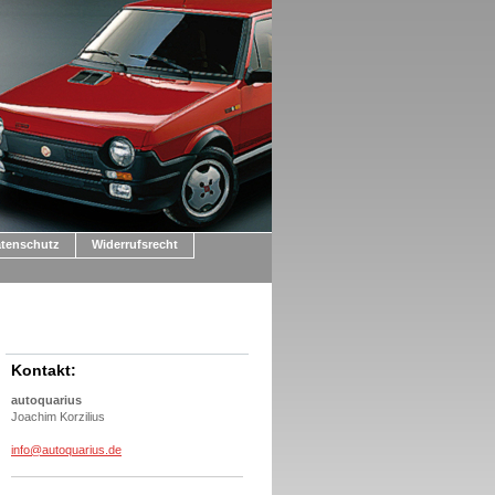
tenschutz
Widerrufsrecht
Kontakt:
autoquarius
Joachim Korzilius
info@autoquarius.de