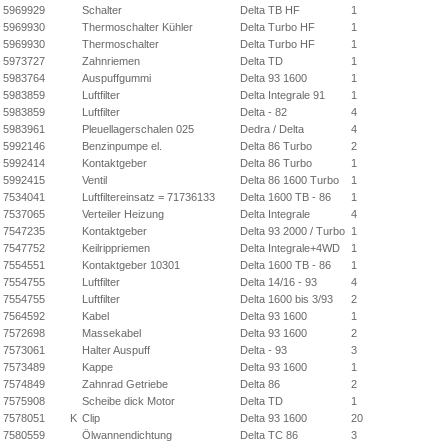
5969929
Schalter
Delta TB HF
1
5969930
Thermoschalter Kühler
Delta Turbo HF
1
5969930
Thermoschalter
Delta Turbo HF
1
5973727
Zahnriemen
Delta TD
1
5983764
Auspuffgummi
Delta 93 1600
1
5983859
Luftfilter
Delta Integrale 91
1
5983859
Luftfilter
Delta - 82
4
5983961
Pleuellagerschalen 025
Dedra / Delta
4
5992146
Benzinpumpe el.
Delta 86 Turbo
2
5992414
Kontaktgeber
Delta 86 Turbo
1
5992415
Ventil
Delta 86 1600 Turbo
1
7534041
Luftfiltereinsatz = 71736133
Delta 1600 TB - 86
1
7537065
Verteiler Heizung
Delta Integrale
4
7547235
Kontaktgeber
Delta 93 2000 / Turbo
1
7547752
Keilrippriemen
Delta Integrale+4WD
1
7554551
Kontaktgeber 10301
Delta 1600 TB - 86
1
7554755
Luftfilter
Delta 14/16 - 93
4
7554755
Luftfilter
Delta 1600 bis 3/93
2
7564592
Kabel
Delta 93 1600
1
7572698
Massekabel
Delta 93 1600
2
7573061
Halter Auspuff
Delta - 93
3
7573489
Kappe
Delta 93 1600
1
7574849
Zahnrad Getriebe
Delta 86
2
7575908
Scheibe dick Motor
Delta TD
1
7578051
K
Clip
Delta 93 1600
20
7580559
Ölwannendichtung
Delta TC 86
3