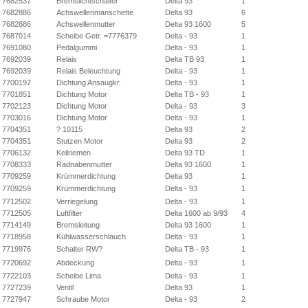
7682537
Bremslichtschalter
Delta 93
1
7682886
Achswellenmanschette
Delta 93
6
7682886
Achswellenmutter
Delta 93 1600
5
7687014
Scheibe Getr. =7776379
Delta - 93
1
7691080
Pedalgummi
Delta - 93
1
7692039
Relais
Delta TB 93
1
7692039
Relais Beleuchtung
Delta - 93
1
7700197
Dichtung Ansaugkr.
Delta - 93
1
7701851
Dichtung Motor
Delta TB - 93
1
7702123
Dichtung Motor
Delta - 93
3
7703016
Dichtung Motor
Delta - 93
1
7704351
? 10115
Delta 93
2
7704351
Stutzen Motor
Delta 93
2
7706132
Keilriemen
Delta 93 TD
1
7708333
Radnabenmutter
Delta 93 1600
1
7709259
Krümmerdichtung
Delta 93
1
7709259
Krümmerdichtung
Delta - 93
1
7712502
Verriegelung
Delta - 93
1
7712505
Luftfilter
Delta 1600 ab 9/93
4
7714149
Bremsleitung
Delta 93 1600
1
7718958
Kühlwasserschlauch
Delta - 93
1
7719976
Schalter RW?
Delta TB - 93
1
7720692
Abdeckung
Delta - 93
1
7722103
Scheibe Lima
Delta - 93
1
7727239
Ventil
Delta 93
1
7727947
Schraube Motor
Delta - 93
2