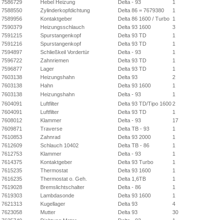
7586729
Hebel Heizung
Delta - 93
1
7588550
Zylinderkopfdichtung
Delta 86 = 7679380
1
7589956
Kontaktgeber
Delta 86 1600 / Turbo
1
7590379
Heizungsschlauch
Delta 93 1600
3
7591215
Spurstangenkopf
Delta 93 TD
1
7591216
Spurstangenkopf
Delta 93 TD
1
7594897
Schließkeil Vordertür
Delta - 93
1
7596722
Zahnriemen
Delta 93 TD
1
7596877
Lager
Delta 93 TD
1
7603138
Heizungshahn
Delta 93
2
7603138
Hahn
Delta 93 1600
1
7603138
Heizungshahn
Delta - 93
1
7604091
Luftfilter
Delta 93 TD/Tipo 1600
2
7604091
Luftfilter
Delta 93 TD
1
7608012
Klammer
Delta - 93
17
7609871
Traverse
Delta TB - 93
1
7610853
Zahnrad
Delta 93 2000
1
7612609
Schlauch 10402
Delta TB - 86
1
7612753
Klammer
Delta - 93
1
7614375
Kontaktgeber
Delta 93 Turbo
1
7615235
Thermostat
Delta 93 1600
1
7616235
Thermostat o. Geh.
Delta 1,6TB
1
7619028
Bremslichtschalter
Delta - 86
1
7619303
Lambdasonde
Delta 93 1600
1
7621313
Kugellager
Delta 93
4
7623058
Mutter
Delta 93
30