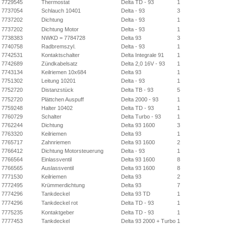
7729545
Thermostat
Delta TD - 93
1
7737054
Schlauch 10401
Delta - 93
3
7737202
Dichtung
Delta - 93
1
7737202
Dichtung Motor
Delta - 93
1
7738383
NWKD = 7784728
Delta 93
3
7740758
Radbremszyl.
Delta - 93
1
7742531
Kontaktschalter
Delta Integrale 91
1
7742689
Zündkabelsatz
Delta 2,0 16V - 93
1
7743134
Keilriemen 10x684
Delta 93
1
7751302
Leitung 10201
Delta - 93
1
7752720
Distanzstück
Delta TB - 93
5
7752720
Plättchen Auspuff
Delta 2000 - 93
1
7759248
Halter 10402
Delta TD - 93
1
7760729
Schalter
Delta Turbo - 93
1
7762244
Dichtung
Delta 93 1600
3
7763320
Keilriemen
Delta 93
1
7765717
Zahnriemen
Delta 93 1600
2
7766412
Dichtung Motorsteuerung
Delta - 93
1
7766564
Einlassventil
Delta 93 1600
8
7766565
Auslassventil
Delta 93 1600
8
7771530
Keilriemen
Delta 93
2
7772495
Krümmerdichtung
Delta 93
7
7774296
Tankdeckel
Delta 93 TD
1
7774296
Tankdeckel rot
Delta TD - 93
1
7775235
Kontaktgeber
Delta TD - 93
1
7777453
Tankdeckel
Delta 93 2000 + Turbo
1