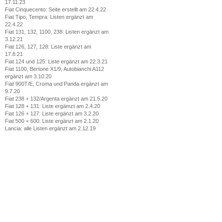
17.11.23
Fiat Cinquecento: Seite erstellt am 22.4.22
Fiat Tipo, Tempra: Listen ergänzt am
22.4.22
Fiat 131, 132, 1100, 238: Listen ergänzt am
3.12.21
Fiat 126, 127, 128: Liste ergänzt am
17.8.21
Fiat 124 und 125: Liste ergänzt am 22.3.21
Fiat 1100, Bertone X1/9, Autobianchi A112
ergänzt am 3.10.20
Fiat 900T/E, Croma und Panda ergänzt am
9.7.20
Fiat 238 + 132/Argenta ergänzt am 21.5.20
Fiat 128 + 131: Liste ergämzt am 2.4.20
Fiat 126 + 127: Liste ergänzt am 3.2.20
Fiat 500 + 600: Liste ergänzt am 2.1.20
Lancia: alle Listen ergänzt am 2.12.19