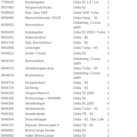
7799033
Kontaktgeber
Delta 93 1,4 / 1,6
1
9937963
Vergaserdichtsatz
Delta 82
1
9938828
Rep.-Satz HBZ
Delta 1600 Turbo
1
9939492
Manschettensatz 33126
Delta Integr. - 91
1
DeltaInteg, Croma
9939503
Bremsklötze
2
ab89
9940429
Impulsgeber
Delta 93 2000 / Turbo
1
9941641
Anlasserritzel
Delta - 86
1
9941718
Satz Bremsklötze
Delta - 86
2
9942885
Limaregler
Delta Turbo - 93
1
9943612
Geber (Temp)
Delta 93
1
DeltaInteg, Croma
9944329
Bremsklötze
1
ab89
9944576
Verteilerkappe grau
Delta Turbo - 93
1
DeltaInteg, Croma
9944678
Bremsklötze
2
ab89
9944724
Einspritzdüse
Delta - 93
1
9944725
Dichtring
Delta - 93
1
9945200
Vergaserflansch
Delta 93 1600
2
9946185
Bremszange = 9946888
Delta 93
1
9946356
Verteilerfinger
Delta 93 1600
6
9946356
Verteilerläufer
Delta Turbo - 93
1
9946356
Verteilerläufer
Delta TB - 93
2
9946544
Drosselklappe
Delta - 93, Tipo 1,6ie
1
9946797
Repsatz Bremssattel V
Delta TB - 93
1
9946891
Bremszange Bendix
Delta 93
1
9946892
Halter Bremszange
Delta 93
1